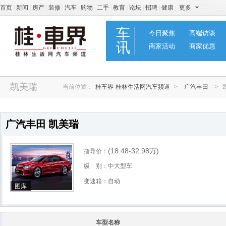
首页
|
新闻
|
房产
|
装修
|
汽车
|
购物
|
二手
|
教育
|
论坛
|
招聘
|
健康
|
更多
车
今日聚焦
高端访谈
讯
商家活动
商家优惠
凯美瑞
当前位置：
桂车界-桂林生活网汽车频道
>
广汽丰田
>
广汽丰田 凯美瑞
(18.48-32.98
万
)
指导价：
级 别：中大型车
变速箱：自动
图库
车型名称