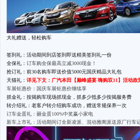
大礼赠送，轻松购车
签到礼：活动期间到店签到即送精美签到礼一份
全保礼：
订车购全保最高立减3000现金！
抢订礼：前30名购车即送价值5000元国庆精品大礼包
天猫礼：
详见下文：广汽本田【
巅峰盛宴 嗨购双11
】活动政
车展钜惠价：国庆车展钜惠价继续享
抓金礼：按揭购车现场抓现金，抓多少抵多少按揭服务费
转介绍礼：老客户转介绍购车成功，赠送常规保养一次
订车金蛋礼：砸金蛋100%中奖赢小家电
新车上市礼：活动期间订全新凌派、混动雅阁派送原厂行车记