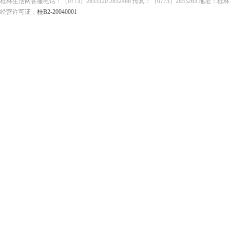
桂林生活网客服电话：（0773）2853120 2852488 传真：（0773）2853265
经营许可证：
桂B2-20040001