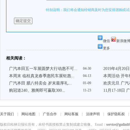
微信
新浪微
更多
相关阅读：
广汽本田五一车展圆梦大行动惠不可...
04-30
2019年4月20
本周末 临桂真龙春季惠民车展钜惠...
04-13
本周活动 开年红
广汽本田 腊八特卖会 岁末最厚礼...
01-09
欢庆元旦 广汽
购冠道240、雅阁即可赢取300...
11-23
11月17-18日
关于我们
|
网站地图
|
广告合作
|
网站客服
|
法律声明
|
保护隐私权
版权归桂林日报社所有，未经书面授权禁止复制或建立镜像。 Email：
service@guilinli