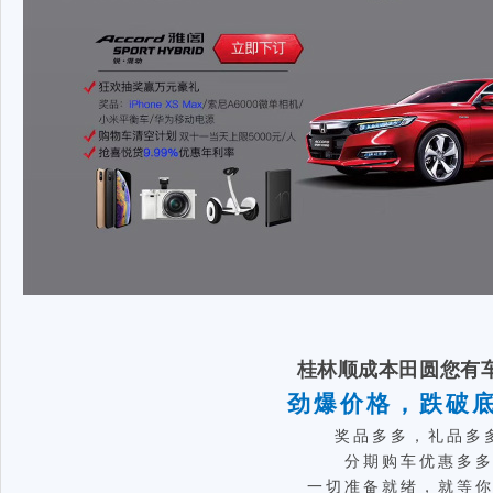
桂林顺成本田圆您有
劲爆
价格，跌破
奖品多多，礼品多
分期购车优惠多
一切准备就绪，就等