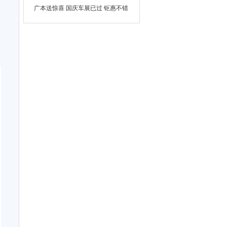
广本送惊喜 国庆车展已过 钜惠不错
过