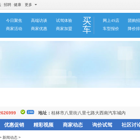
坛
|
招聘
|
健康
|
更多
买
今日聚焦
高端访谈
试驾体验
网上4S店
团购招
车
商家活动
商家优惠
商家加盟
车型报价
降价排
2626999
地址：
桂林市八里街八里七路大西南汽车城内
优惠促销
精彩视频
商家动态
询价试驾
社区讨
>
新闻动态
>