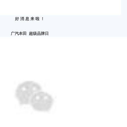
好
消
息
来
啦
！
广汽本田 超级品牌日