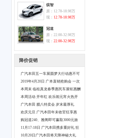
缤智
原：12.78-18.98万
现：
12.78-18.98万
冠道
原：22.00-32.98万
现：
22.00-32.98万
降价促销
广汽本田五一车展圆梦大行动惠不可
挡
2019年4月20日 广本直销抢购会 一次
不可以错过的钜惠
本周末 临桂真龙春季惠民车展钜惠酬
宾
本周活动 开年红 欢乐闹元宵火热开
展
广汽本田 腊八特卖会 岁末最厚礼
欢庆元旦 广汽本田年末收官狂享惠
购冠道240、雅阁即可赢取3000元旅
游基金
11月17-18日 广汽本田携多重好礼 狂
欢惠民团车节
10月20日广汽本田将天降神秘大礼