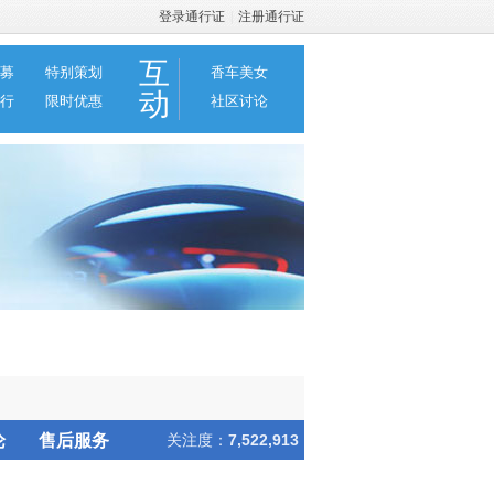
登录通行证
|
注册通行证
互
募
特别策划
香车美女
动
行
限时优惠
社区讨论
论
售后服务
关注度：
7,522,913